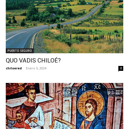
PUERTO SEGURO
QUO VADIS CHILOÉ?
chiloered
-
Enero 5, 2024
0