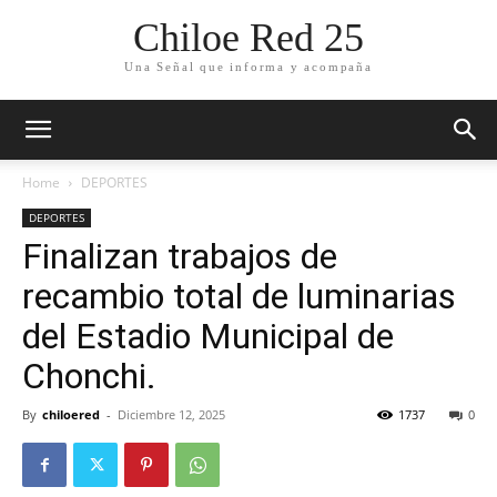
Chiloe Red 25
Una Señal que informa y acompaña
Home
DEPORTES
DEPORTES
Finalizan trabajos de
recambio total de luminarias
del Estadio Municipal de
Chonchi.
By
chiloered
-
Diciembre 12, 2025
1737
0