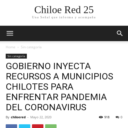
Chiloe Red 25
Una Señal que informa y acompaña
Home
Sin categoría
Sin categoría
GOBIERNO INYECTA
RECURSOS A MUNICIPIOS
CHILOTES PARA
ENFRENTAR PANDEMIA
DEL CORONAVIRUS
By
chiloered
-
Mayo 22, 2020
918
0