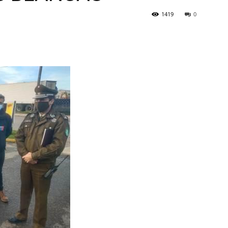
1419
0