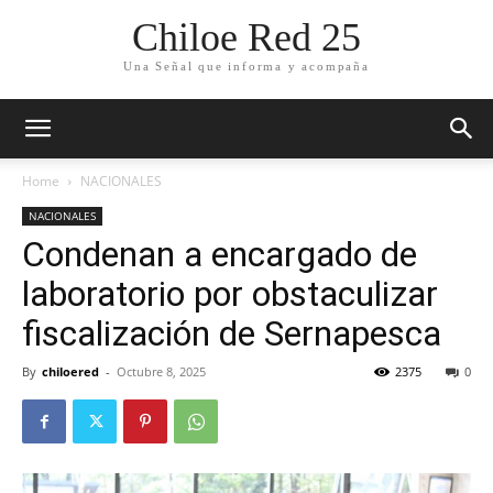
Chiloe Red 25
Una Señal que informa y acompaña
Home
NACIONALES
NACIONALES
Condenan a encargado de
laboratorio por obstaculizar
fiscalización de Sernapesca
By
chiloered
-
Octubre 8, 2025
2375
0