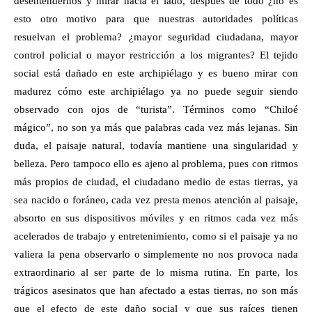
desentendernos y mirar hacia el lado, después de todo ¿no es
esto otro motivo para que nuestras autoridades políticas
resuelvan el problema? ¿mayor seguridad ciudadana, mayor
control policial o mayor restricción a los migrantes? El tejido
social está dañado en este archipiélago y es bueno mirar con
madurez cómo este archipiélago ya no puede seguir siendo
observado con ojos de “turista”. Términos como “Chiloé
mágico”, no son ya más que palabras cada vez más lejanas. Sin
duda, el paisaje natural, todavía mantiene una singularidad y
belleza. Pero tampoco ello es ajeno al problema, pues con ritmos
más propios de ciudad, el ciudadano medio de estas tierras, ya
sea nacido o foráneo, cada vez presta menos atención al paisaje,
absorto en sus dispositivos móviles y en ritmos cada vez más
acelerados de trabajo y entretenimiento, como si el paisaje ya no
valiera la pena observarlo o simplemente no nos provoca nada
extraordinario al ser parte de lo misma rutina. En parte, los
trágicos asesinatos que han afectado a estas tierras, no son más
que el efecto de este daño social y que sus raíces tienen