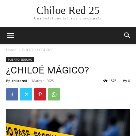
Chiloe Red 25
Una Señal que informa y acompaña
Home
PUERTO SEGURO
PUERTO SEGURO
¿CHILOÉ MÁGICO?
By
chiloered
-
Marzo 4, 2025
1576
0