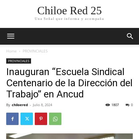
Chiloe Red 25
Una Señal que informa y acompaña
Home
PROVINCIALES
PROVINCIALES
Inauguran “Escuela Sindical
Centenario de la Dirección del
Trabajo” en Ancud
By
chiloered
-
Julio 8, 2024
1807
0