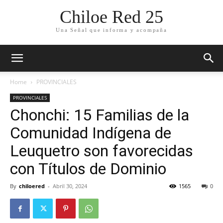
Chiloe Red 25
Una Señal que informa y acompaña
Home
PROVINCIALES
PROVINCIALES
Chonchi: 15 Familias de la
Comunidad Indígena de
Leuquetro son favorecidas
con Títulos de Dominio
By
chiloered
-
Abril 30, 2024
1565
0