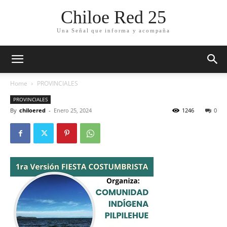
Chiloe Red 25
Una Señal que informa y acompaña
Home
PROVINCIALES
PROVINCIALES
By
chiloered
-
Enero 25, 2024
1246
0