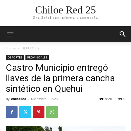
Chiloe Red 25
Una Señal que informa y acompaña
Home
DEPORTES
DEPORTES
PROVINCIALES
Castro Municipio entregó
llaves de la primera cancha
sintético en Quehui
By
chiloered
-
Diciembre 1, 2023
4586
0