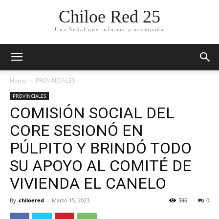
Chiloe Red 25
Una Señal que informa y acompaña
Home
PROVINCIALES
PROVINCIALES
COMISIÓN SOCIAL DEL
CORE SESIONÓ EN
PÚLPITO Y BRINDÓ TODO
SU APOYO AL COMITÉ DE
VIVIENDA EL CANELO
By
chiloered
-
Marzo 15, 2023
596
0