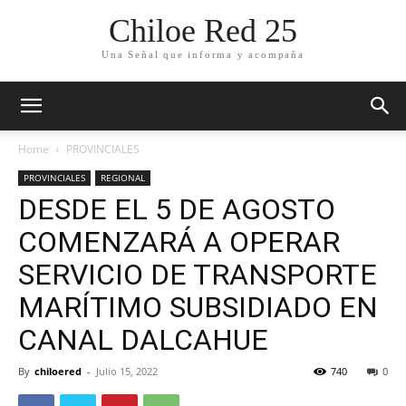
Chiloe Red 25
Una Señal que informa y acompaña
Home
PROVINCIALES
PROVINCIALES
REGIONAL
DESDE EL 5 DE AGOSTO
COMENZARÁ A OPERAR
SERVICIO DE TRANSPORTE
MARÍTIMO SUBSIDIADO EN
CANAL DALCAHUE
By
chiloered
-
Julio 15, 2022
740
0