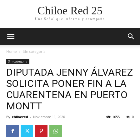
Chiloe Red 25
Una Señal que informa y acompaña
Home
Sin categoría
Sin categoría
DIPUTADA JENNY ÁLVAREZ
SOLICITA PONER FIN A LA
CUARENTENA EN PUERTO
MONTT
By
chiloered
-
Noviembre 11, 2020
1655
0