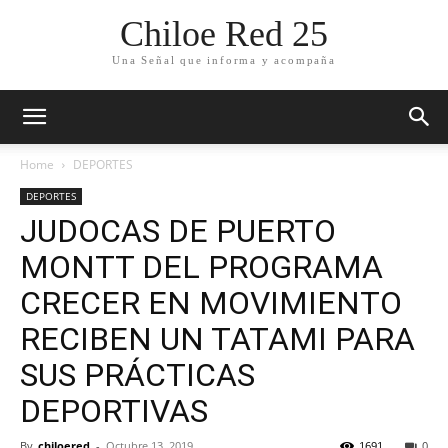
Chiloe Red 25
Una Señal que informa y acompaña
Home
DEPORTES
DEPORTES
JUDOCAS DE PUERTO
MONTT DEL PROGRAMA
CRECER EN MOVIMIENTO
RECIBEN UN TATAMI PARA
SUS PRÁCTICAS
DEPORTIVAS
By
chiloered
-
Octubre 13, 2019
1691
0