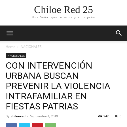
Chiloe Red 25
Una Señal que informa y acompaña
Home
NACIONALES
NACIONALES
CON INTERVENCIÓN
URBANA BUSCAN
PREVENIR LA VIOLENCIA
INTRAFAMILIAR EN
FIESTAS PATRIAS
By
chiloered
-
Septiembre 4, 2019
942
0