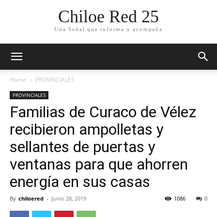
Chiloe Red 25
Una Señal que informa y acompaña
Home
PROVINCIALES
PROVINCIALES
Familias de Curaco de Vélez
recibieron ampolletas y
sellantes de puertas y
ventanas para que ahorren
energía en sus casas
By
chiloered
-
Junio 28, 2019
1086
0