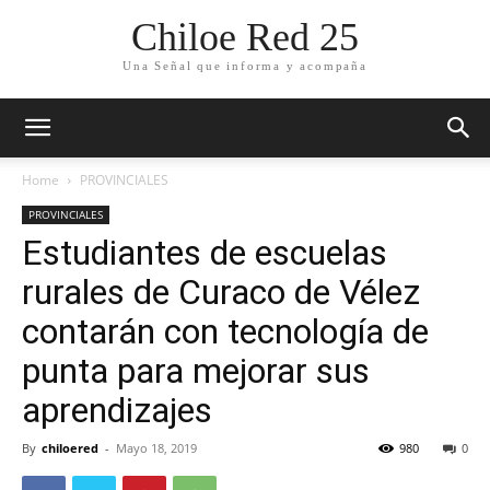
Chiloe Red 25
Una Señal que informa y acompaña
Home
PROVINCIALES
PROVINCIALES
Estudiantes de escuelas
rurales de Curaco de Vélez
contarán con tecnología de
punta para mejorar sus
aprendizajes
By
chiloered
-
Mayo 18, 2019
980
0