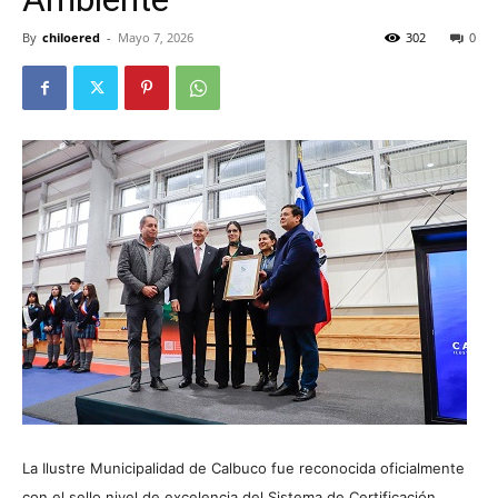
By
chiloered
-
Mayo 7, 2026
302
0
La Ilustre Municipalidad de Calbuco fue reconocida oficialmente
con el sello nivel de excelencia del Sistema de Certificación