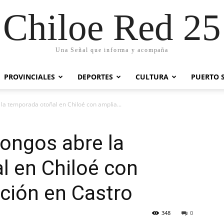
Chiloe Red 25
Una Señal que informa y acompaña
PROVINCIALES
DEPORTES
CULTURA
PUERTO 
 la temporada otoñal en Chiloé con amplia...
Hongos abre la
l en Chiloé con
ción en Castro
348
0