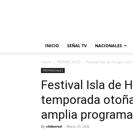
INICIO
SEÑAL TV
NACIONALES
Home
PROVINCIALES
Festival Isla de Hongos abre
PROVINCIALES
Festival Isla de 
temporada otoña
amplia programa
By
chiloered
-
Marzo 23, 2026