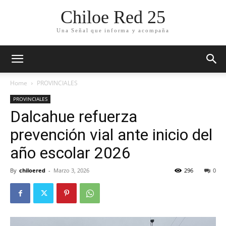
Chiloe Red 25
Una Señal que informa y acompaña
Home
PROVINCIALES
PROVINCIALES
Dalcahue refuerza
prevención vial ante inicio del
año escolar 2026
By
chiloered
-
Marzo 3, 2026
296
0