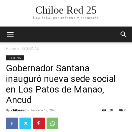
Chiloe Red 25
Una Señal que informa y acompaña
Home
REGIONAL
REGIONAL
Gobernador Santana
inauguró nueva sede social
en Los Patos de Manao,
Ancud
By
chiloered
-
Febrero 17, 2026
328
0