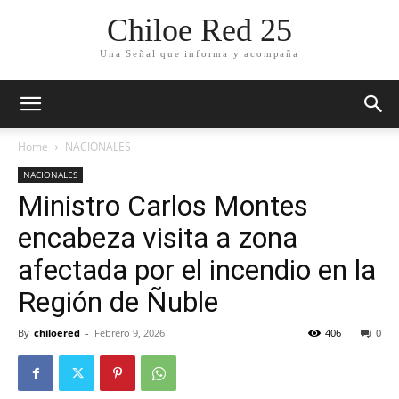
Chiloe Red 25
Una Señal que informa y acompaña
Home
NACIONALES
NACIONALES
Ministro Carlos Montes
encabeza visita a zona
afectada por el incendio en la
Región de Ñuble
By
chiloered
-
Febrero 9, 2026
406
0