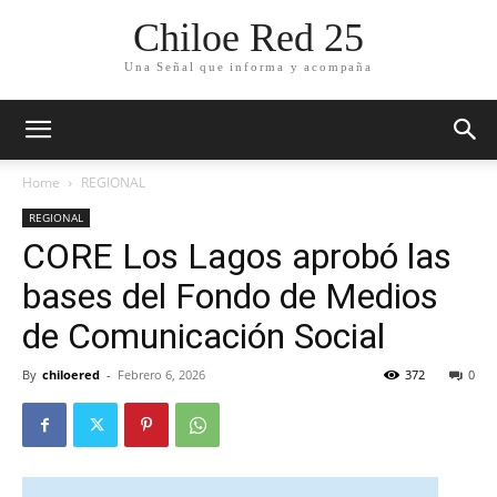
Chiloe Red 25
Una Señal que informa y acompaña
Home
REGIONAL
REGIONAL
CORE Los Lagos aprobó las
bases del Fondo de Medios
de Comunicación Social
By
chiloered
-
Febrero 6, 2026
372
0