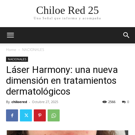
Chiloe Red 25
Una Señal que informa y acompaña
Home
NACIONALES
NACIONALES
Láser Harmony: una nueva
dimensión en tratamientos
dermatológicos
By
chiloered
-
Octubre 27, 2025
2566
0