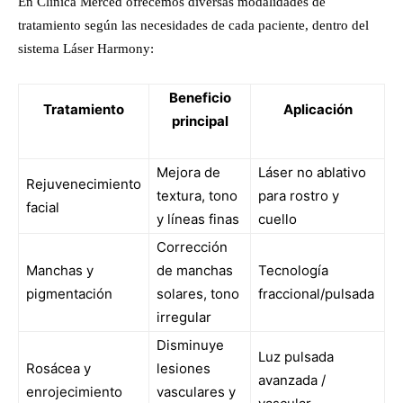
En Clínica Merced ofrecemos diversas modalidades de
tratamiento según las necesidades de cada paciente, dentro del
sistema Láser Harmony:
Beneficio
Tratamiento
Aplicación
principal
Mejora de
Láser no ablativo
Rejuvenecimiento
textura, tono
para rostro y
facial
y líneas finas
cuello
Corrección
Manchas y
de manchas
Tecnología
pigmentación
solares, tono
fraccional/pulsada
irregular
Disminuye
Luz pulsada
Rosácea y
lesiones
avanzada /
enrojecimiento
vasculares y