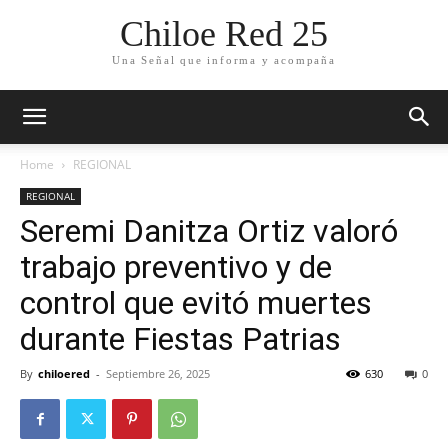
Chiloe Red 25
Una Señal que informa y acompaña
Home
REGIONAL
REGIONAL
Seremi Danitza Ortiz valoró
trabajo preventivo y de
control que evitó muertes
durante Fiestas Patrias
By
chiloered
-
Septiembre 26, 2025
630
0