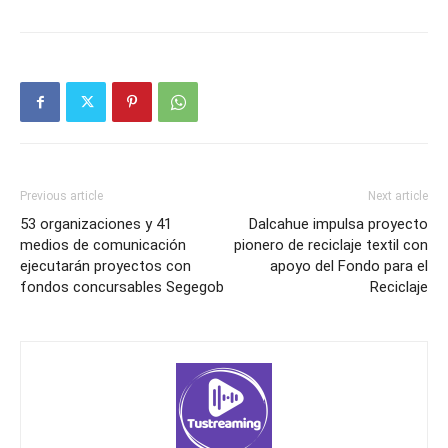
Previous article
Next article
53 organizaciones y 41
Dalcahue impulsa proyecto
medios de comunicación
pionero de reciclaje textil con
ejecutarán proyectos con
apoyo del Fondo para el
fondos concursables Segegob
Reciclaje