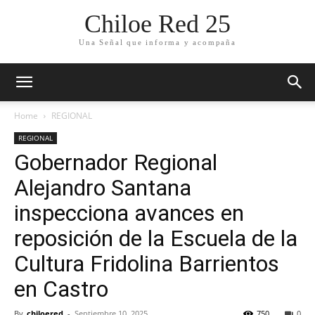
Chiloe Red 25
Una Señal que informa y acompaña
Home
REGIONAL
REGIONAL
Gobernador Regional
Alejandro Santana
inspecciona avances en
reposición de la Escuela de la
Cultura Fridolina Barrientos
en Castro
By
chiloered
-
Septiembre 10, 2025
750
0