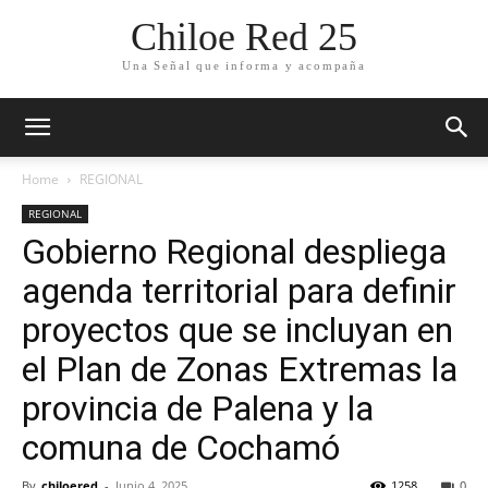
Chiloe Red 25
Una Señal que informa y acompaña
Home
REGIONAL
REGIONAL
Gobierno Regional despliega
agenda territorial para definir
proyectos que se incluyan en
el Plan de Zonas Extremas la
provincia de Palena y la
comuna de Cochamó
By
chiloered
-
Junio 4, 2025
1258
0