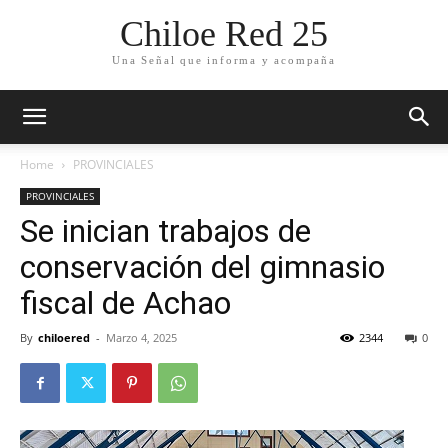
Chiloe Red 25
Una Señal que informa y acompaña
Home
PROVINCIALES
PROVINCIALES
Se inician trabajos de
conservación del gimnasio
fiscal de Achao
By
chiloered
-
Marzo 4, 2025
2344
0