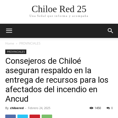
Chiloe Red 25
Una Señal que informa y acompaña
Home
PROVINCIALES
PROVINCIALES
Consejeros de Chiloé
aseguran respaldo en la
entrega de recursos para los
afectados del incendio en
Ancud
By
chiloered
-
Febrero 24, 2025
1450
0