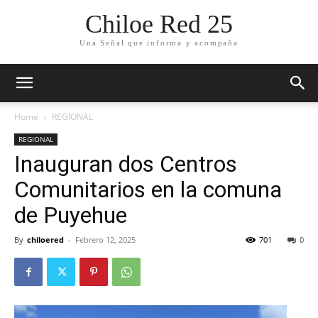
Chiloe Red 25
Una Señal que informa y acompaña
Home
REGIONAL
REGIONAL
Inauguran dos Centros
Comunitarios en la comuna
de Puyehue
By
chiloered
-
Febrero 12, 2025
701
0