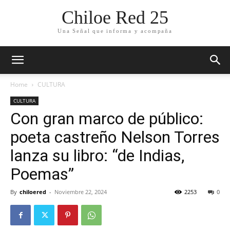
Chiloe Red 25
Una Señal que informa y acompaña
Home
CULTURA
CULTURA
Con gran marco de público:
poeta castreño Nelson Torres
lanza su libro: “de Indias,
Poemas”
By
chiloered
-
Noviembre 22, 2024
2253
0