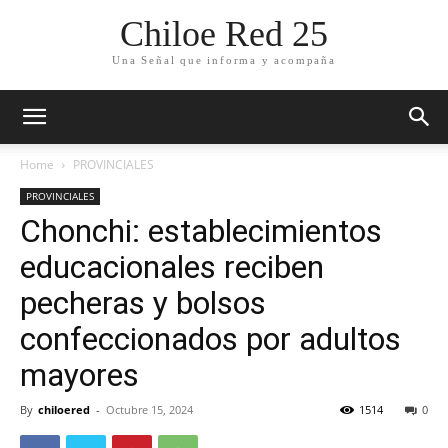
Chiloe Red 25
Una Señal que informa y acompaña
Home
PROVINCIALES
PROVINCIALES
Chonchi: establecimientos
educacionales reciben
pecheras y bolsos
confeccionados por adultos
mayores
By
chiloered
-
Octubre 15, 2024
1514
0