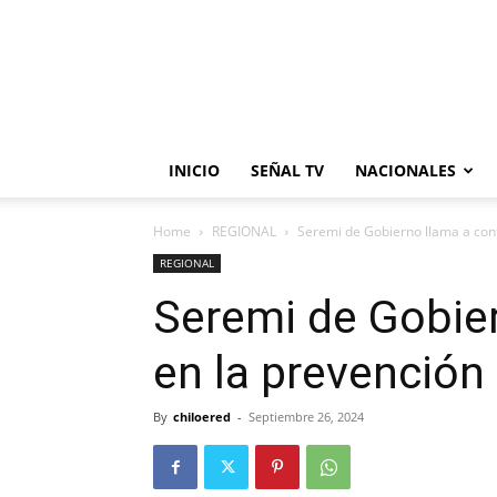
INICIO
SEÑAL TV
NACIONALES
Home
REGIONAL
Seremi de Gobierno llama a contr
REGIONAL
Seremi de Gobier
en la prevención 
By
chiloered
-
Septiembre 26, 2024