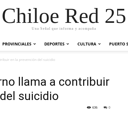
Chiloe Red 25
Una Señal que informa y acompaña
PROVINCIALES
DEPORTES
CULTURA
PUERTO 
ibuir en la prevención del suicidio
no llama a contribuir
del suicidio
636
0