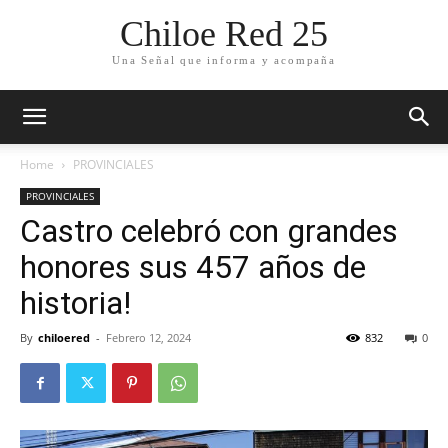
Chiloe Red 25
Una Señal que informa y acompaña
Home
PROVINCIALES
PROVINCIALES
Castro celebró con grandes
honores sus 457 años de
historia!
By
chiloered
-
Febrero 12, 2024
832
0