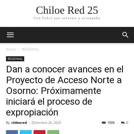
Chiloe Red 25
Una Señal que informa y acompaña
Home
REGIONAL
REGIONAL
Dan a conocer avances en el
Proyecto de Acceso Norte a
Osorno: Próximamente
iniciará el proceso de
expropiación
By
chiloered
-
Diciembre 26, 2023
1009
0