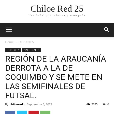
Chiloe Red 25
Una Señal que informa y acompaña
Home
DEPORTES
DEPORTES
NACIONALES
REGIÓN DE LA ARAUCANÍA
DERROTA A LA DE
COQUIMBO Y SE METE EN
LAS SEMIFINALES DE
FUTSAL.
By
chiloered
-
Septiembre 8, 2023
2625
0