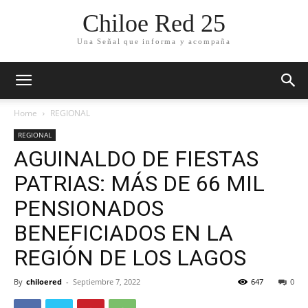
Chiloe Red 25
Una Señal que informa y acompaña
Home
REGIONAL
REGIONAL
AGUINALDO DE FIESTAS
PATRIAS: MÁS DE 66 MIL
PENSIONADOS
BENEFICIADOS EN LA
REGIÓN DE LOS LAGOS
By
chiloered
-
Septiembre 7, 2022
647
0