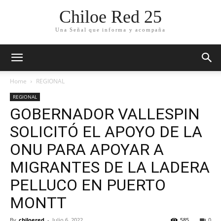
Chiloe Red 25
Una Señal que informa y acompaña
Home
REGIONAL
REGIONAL
GOBERNADOR VALLESPIN
SOLICITÓ EL APOYO DE LA
ONU PARA APOYAR A
MIGRANTES DE LA LADERA
PELLUCO EN PUERTO
MONTT
By
chiloered
-
Julio 6, 2022
585
0