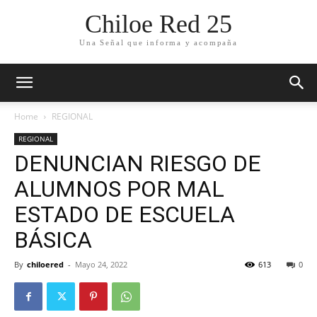
Chiloe Red 25
Una Señal que informa y acompaña
Home
REGIONAL
REGIONAL
DENUNCIAN RIESGO DE
ALUMNOS POR MAL
ESTADO DE ESCUELA
BÁSICA
By
chiloered
-
Mayo 24, 2022
613
0