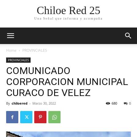
Chiloe Red 25
Una Señal que informa y acompaña
Home
PROVINCIALES
PROVINCIALES
COMUNICADO
CORPORACION MUNICIPAL
CURACO DE VELEZ
By
chiloered
-
Marzo 30, 2022
680
0