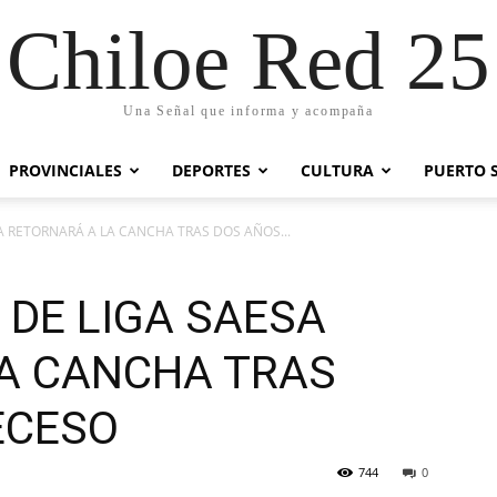
Chiloe Red 25
Una Señal que informa y acompaña
PROVINCIALES
DEPORTES
CULTURA
PUERTO 
A RETORNARÁ A LA CANCHA TRAS DOS AÑOS...
 DE LIGA SAESA
A CANCHA TRAS
ECESO
744
0