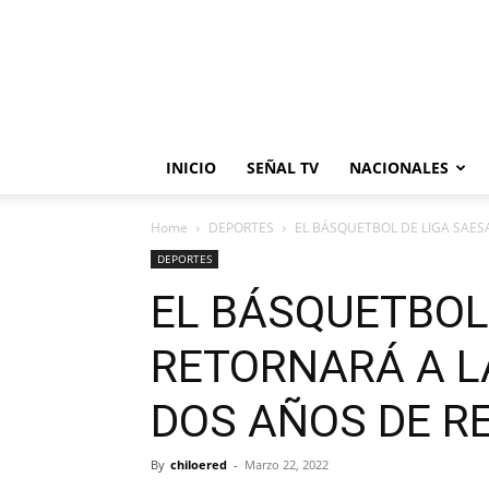
INICIO
SEÑAL TV
NACIONALES
Home
DEPORTES
EL BÁSQUETBOL DE LIGA SAES
DEPORTES
EL BÁSQUETBOL
RETORNARÁ A L
DOS AÑOS DE R
By
chiloered
-
Marzo 22, 2022