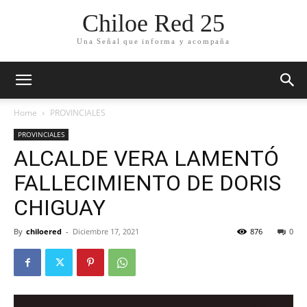
Chiloe Red 25
Una Señal que informa y acompaña
Home
PROVINCIALES
PROVINCIALES
ALCALDE VERA LAMENTÓ
FALLECIMIENTO DE DORIS
CHIGUAY
By
chiloered
-
Diciembre 17, 2021
876
0