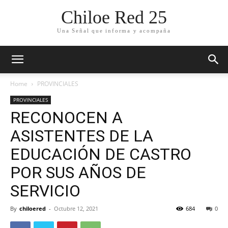
Chiloe Red 25
Una Señal que informa y acompaña
Home
PROVINCIALES
PROVINCIALES
RECONOCEN A
ASISTENTES DE LA
EDUCACIÓN DE CASTRO
POR SUS AÑOS DE
SERVICIO
By
chiloered
-
Octubre 12, 2021
684
0