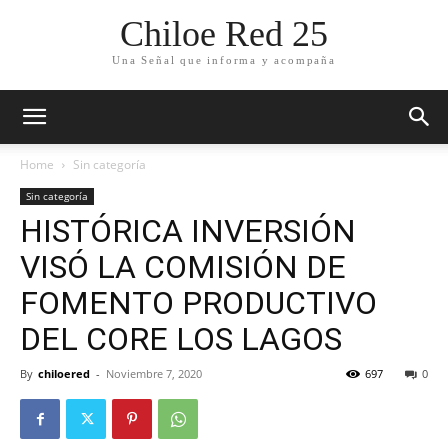
Chiloe Red 25
Una Señal que informa y acompaña
Home
Sin categoría
Sin categoría
HISTÓRICA INVERSIÓN
VISÓ LA COMISIÓN DE
FOMENTO PRODUCTIVO
DEL CORE LOS LAGOS
By
chiloered
-
Noviembre 7, 2020
697
0