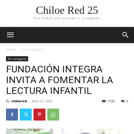
Chiloe Red 25
Una Señal que informa y acompaña
Home
Sin categoría
Sin categoría
FUNDACIÓN INTEGRA
INVITA A FOMENTAR LA
LECTURA INFANTIL
By
chiloered
-
Abril 22, 2020
1132
0