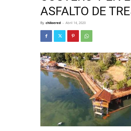
ASFALTO DE TR
By
chiloered
-
Abril 14, 2020