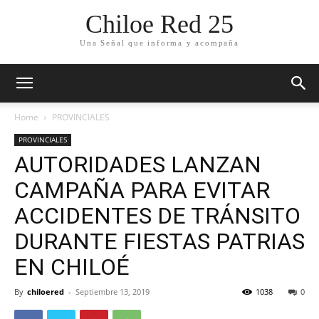
Chiloe Red 25
Una Señal que informa y acompaña
Home
PROVINCIALES
PROVINCIALES
AUTORIDADES LANZAN
CAMPAÑA PARA EVITAR
ACCIDENTES DE TRÁNSITO
DURANTE FIESTAS PATRIAS
EN CHILOÉ
By
chiloered
-
Septiembre 13, 2019
1038
0