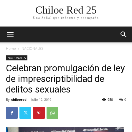
Chiloe Red 25
Una Señal que informa y acompaña
Home
NACIONALES
NACIONALES
Celebran promulgación de ley
de imprescriptibilidad de
delitos sexuales
By
chiloered
-
Julio 12, 2019
950
0