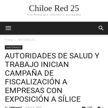
Chiloe Red 25
Una Señal que informa y acompaña
Home
NACIONALES
NACIONALES
AUTORIDADES DE SALUD Y
TRABAJO INICIAN
CAMPAÑA DE
FISCALIZACIÓN A
EMPRESAS CON
EXPOSICIÓN A SÍLICE
By
chiloered
-
Junio 6, 2019
1296
0