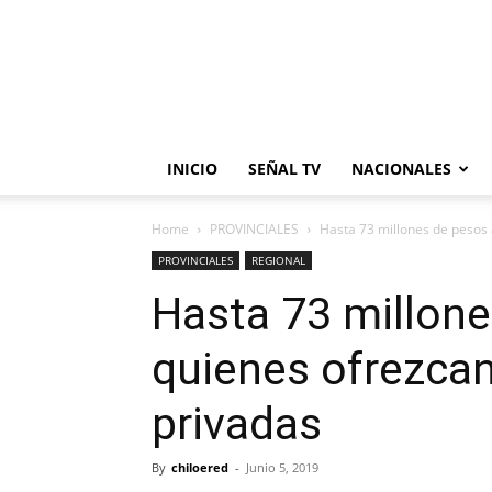
INICIO
SEÑAL TV
NACIONALES
Home
PROVINCIALES
Hasta 73 millones de pesos 
PROVINCIALES
REGIONAL
Hasta 73 millone
quienes ofrezcan
privadas
By
chiloered
-
Junio 5, 2019