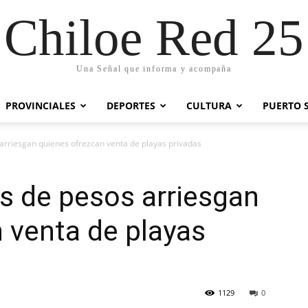
Chiloe Red 25
Una Señal que informa y acompaña
PROVINCIALES
DEPORTES
CULTURA
PUERTO 
arriesgan quienes ofrezcan venta de playas privadas
s de pesos arriesgan
 venta de playas
1129
0